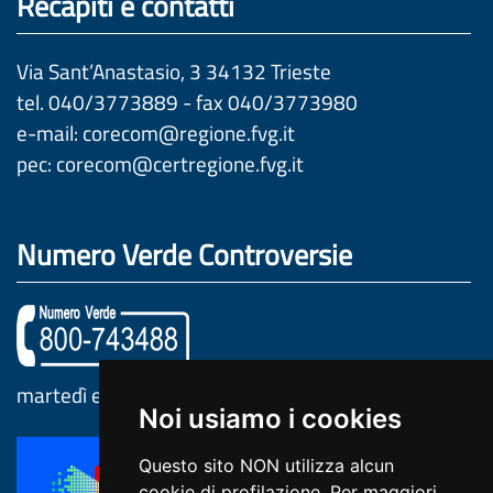
Recapiti e contatti
Via Sant’Anastasio, 3 34132 Trieste
tel. 040/3773889 - fax 040/3773980
e-mail:
corecom@regione.fvg.it
pec:
corecom@certregione.fvg.it
Numero Verde Controversie
martedì e venerdì dalle ore 9.30 alle 12.00
Noi usiamo i cookies
Questo sito NON utilizza alcun
cookie di profilazione. Per maggiori